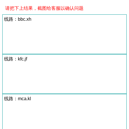
请把下上结果，截图给客服以确认问题
线路：bbc.xh
线路：kfc.jf
线路：mca.kl